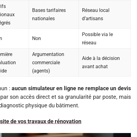
ifs
Bases tarifaires
Réseau local
gionaux
nationales
d’artisans
égrés
Possible via le
n
Non
réseau
emière
Argumentation
Aide à la décision
aluation
commerciale
avant achat
ide
(agents)
mun :
aucun simulateur en ligne ne remplace un devis
par son accès direct et sa granularité par poste, mais
diagnostic physique du bâtiment.
site de vos travaux de rénovation