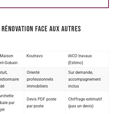
 rénovation face aux autres
 Maison
Koutravo
illiCO travaux
nt-Gobain
(Estimo)
tuit,
Orienté
Sur demande,
estionnaire
professionnels
accompagnement
idé
immobiliers
inclus
urchette
Devis PDF poste
Chiffrage estimatif
bale par
par poste
(pas un devis)
jet