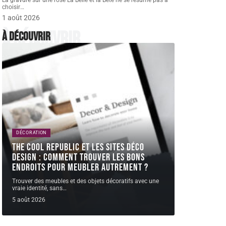
La gravure sur une rose La Belle et la Bête ne se résume pas à
choisir
…
1 août 2026
À découvrir
À découvrir
DÉCORATION
The Cool Republic et les sites déco
design : comment trouver les bons
endroits pour meubler autrement ?
Trouver des meubles et des objets décoratifs avec une
vraie identité, sans
…
5 août 2026