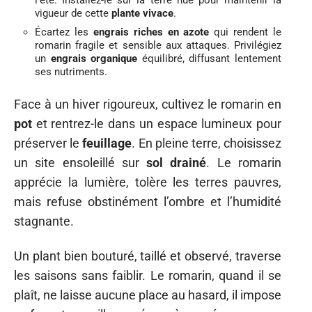
l’été. Installez-le sur la terre nue pour maintenir la
vigueur de cette
plante vivace
.
Écartez les
engrais riches en azote
qui rendent le
romarin fragile et sensible aux attaques. Privilégiez
un
engrais organique
équilibré, diffusant lentement
ses nutriments.
Face à un hiver rigoureux, cultivez le romarin en
pot
et rentrez-le dans un espace lumineux pour
préserver le
feuillage
. En pleine terre, choisissez
un site ensoleillé sur
sol drainé
. Le romarin
apprécie la lumière, tolère les terres pauvres,
mais refuse obstinément l’ombre et l’humidité
stagnante.
Un plant bien bouturé, taillé et observé, traverse
les saisons sans faiblir. Le romarin, quand il se
plaît, ne laisse aucune place au hasard, il impose