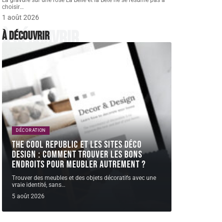
La gravure sur une rose La Belle et la Bête ne se résume pas à
choisir
…
1 août 2026
À découvrir
À découvrir
DÉCORATION
The Cool Republic et les sites déco
design : comment trouver les bons
endroits pour meubler autrement ?
Trouver des meubles et des objets décoratifs avec une
vraie identité, sans
…
5 août 2026