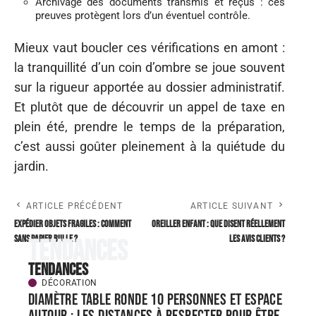
Archivage des documents transmis et reçus : ces
preuves protègent lors d’un éventuel contrôle.
Mieux vaut boucler ces vérifications en amont :
la tranquillité d’un coin d’ombre se joue souvent
sur la rigueur apportée au dossier administratif.
Et plutôt que de découvrir un appel de taxe en
plein été, prendre le temps de la préparation,
c’est aussi goûter pleinement à la quiétude du
jardin.
ARTICLE PRÉCÉDENT
ARTICLE SUIVANT
Expédier objets fragiles : comment
Oreiller enfant : que disent réellement
sans papier bulle ?
les avis clients ?
Tendances
Tendances
DÉCORATION
Diamètre table ronde 10 personnes et espace