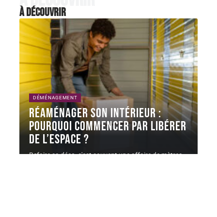
À découvrir
À découvrir
DÉMÉNAGEMENT
Réaménager son intérieur :
pourquoi commencer par libérer
de l’espace ?
Refaire sa déco, c'est souvent une affaire de mètres
carrés autant que
…
6 août 2026