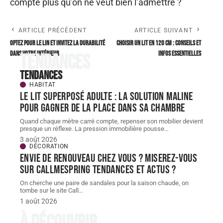
compte plus qu’on ne veut bien l’admettre ?
ARTICLE PRÉCÉDENT
ARTICLE SUIVANT
Optez pour le lin et invitez la durabilité
Choisir un lit en 120 cm : conseils et
dans votre intérieur
infos essentielles
Tendances
Tendances
HABITAT
Le lit superposé adulte : la solution maline
pour gagner de la place dans sa chambre
Quand chaque mètre carré compte, repenser son mobilier devient
presque un réflexe. La pression immobilière pousse
…
3 août 2026
DÉCORATION
Envie de renouveau chez vous ? Miserez-vous
sur Callmespring Tendances et actus ?
On cherche une paire de sandales pour la saison chaude, on
tombe sur le site Call
…
1 août 2026