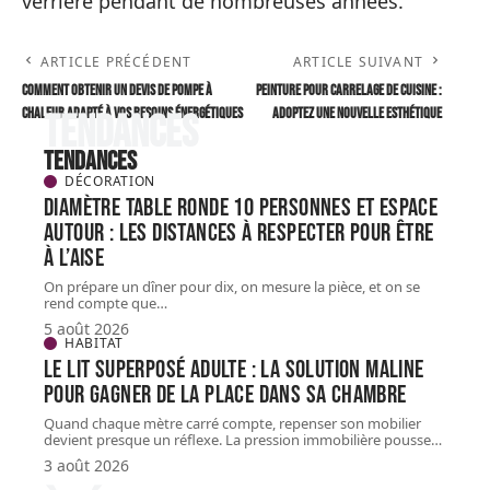
verrière pendant de nombreuses années.
ARTICLE PRÉCÉDENT
ARTICLE SUIVANT
Comment obtenir un devis de pompe à
Peinture pour carrelage de cuisine :
chaleur adapté à vos besoins énergétiques
adoptez une nouvelle esthétique
Tendances
Tendances
DÉCORATION
Diamètre table ronde 10 personnes et espace
autour : les distances à respecter pour être
à l’aise
On prépare un dîner pour dix, on mesure la pièce, et on se
rend compte que
…
5 août 2026
HABITAT
Le lit superposé adulte : la solution maline
pour gagner de la place dans sa chambre
Quand chaque mètre carré compte, repenser son mobilier
devient presque un réflexe. La pression immobilière pousse
…
3 août 2026