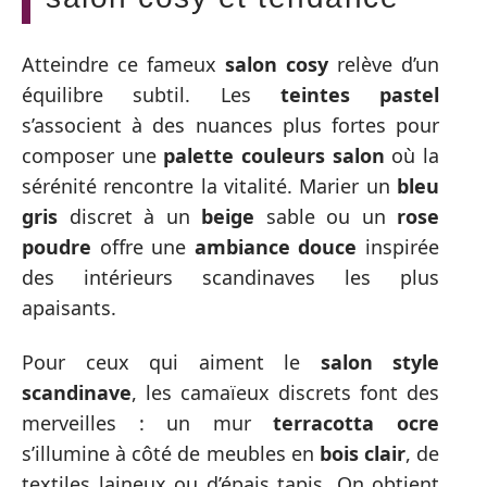
Atteindre ce fameux
salon cosy
relève d’un
équilibre subtil. Les
teintes pastel
s’associent à des nuances plus fortes pour
composer une
palette couleurs salon
où la
sérénité rencontre la vitalité. Marier un
bleu
gris
discret à un
beige
sable ou un
rose
poudre
offre une
ambiance douce
inspirée
des intérieurs scandinaves les plus
apaisants.
Pour ceux qui aiment le
salon style
scandinave
, les camaïeux discrets font des
merveilles : un mur
terracotta ocre
s’illumine à côté de meubles en
bois clair
, de
textiles laineux ou d’épais tapis. On obtient