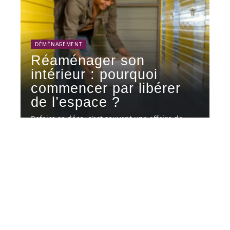
DÉMÉNAGEMENT
Réaménager son
intérieur : pourquoi
commencer par libérer
de l’espace ?
Refaire sa déco, c'est souvent une affaire de
mètres carrés autant que
…
6 août 2026
Contact
Mentions légales
Sitemap