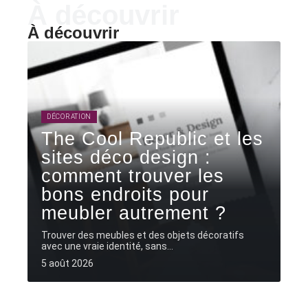
À découvrir
À découvrir
DÉCORATION
The Cool Republic et les
sites déco design :
comment trouver les
bons endroits pour
meubler autrement ?
Trouver des meubles et des objets décoratifs
avec une vraie identité, sans
…
5 août 2026