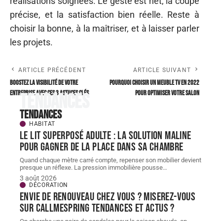
réalisations soignées. Le geste est net, la coupe
précise, et la satisfaction bien réelle. Reste à
choisir la bonne, à la maîtriser, et à laisser parler
les projets.
ARTICLE PRÉCÉDENT
ARTICLE SUIVANT
Boostez la visibilité de votre
Pourquoi choisir un meuble TV en 2022
entreprise avec ces 3 astuces clés
pour optimiser votre salon
Tendances
Tendances
HABITAT
Le lit superposé adulte : la solution maline
pour gagner de la place dans sa chambre
Quand chaque mètre carré compte, repenser son mobilier devient
presque un réflexe. La pression immobilière pousse
…
3 août 2026
DÉCORATION
Envie de renouveau chez vous ? Miserez-vous
sur Callmespring Tendances et actus ?