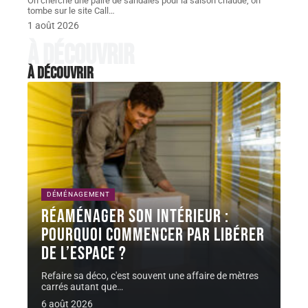
On cherche une paire de sandales pour la saison chaude, on
tombe sur le site Call
…
1 août 2026
À découvrir
À découvrir
DÉMÉNAGEMENT
Réaménager son intérieur :
pourquoi commencer par libérer
de l’espace ?
Refaire sa déco, c'est souvent une affaire de mètres
carrés autant que
…
6 août 2026