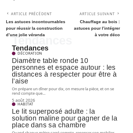
ARTICLE PRÉCÉDENT
ARTICLE SUIVANT
Les astuces incontournables
Chauffage au bois :
pour réussir la construction
astuces pour l’intégrer
d’une jolie véranda
à votre déco
Tendances
Tendances
DÉCORATION
Diamètre table ronde 10
personnes et espace autour : les
distances à respecter pour être à
l’aise
On prépare un dîner pour dix, on mesure la pièce, et on se
rend compte que
…
5 août 2026
HABITAT
Le lit superposé adulte : la
solution maline pour gagner de la
place dans sa chambre
Quand chaque mètre carré compte, repenser son mobilier