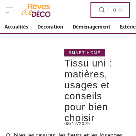
Actualités
Décoration
Déménagement
Extéri
SMART HOME
Tissu uni :
matières,
usages et
conseils
pour bien
choisir
08/12/2025
Oubliez les rayures, les fleurs et les losanges