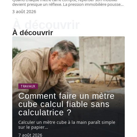
devient presque un réflexe. La pression immobilière pousse
…
3 août 2026
À découvrir
À découvrir
TRAVAUX
Comment faire un mètre
cube calcul fiable sans
calculatrice ?
Calculer un mètre cube à la main paraît simple
sur le papier
…
7 août 2026