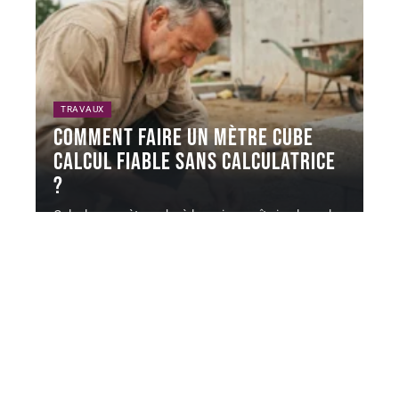
TRAVAUX
Comment faire un mètre cube
calcul fiable sans calculatrice
?
Calculer un mètre cube à la main paraît simple sur le
papier
…
7 août 2026
Contact
Mentions légales
Sitemap