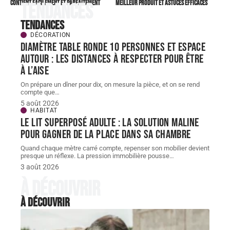
contient facilement et parfaitement
meilleur produit et astuces efficaces
Tendances
Tendances
DÉCORATION
Diamètre table ronde 10 personnes et espace
autour : les distances à respecter pour être
à l’aise
On prépare un dîner pour dix, on mesure la pièce, et on se rend
compte que
…
5 août 2026
HABITAT
Le lit superposé adulte : la solution maline
pour gagner de la place dans sa chambre
Quand chaque mètre carré compte, repenser son mobilier devient
presque un réflexe. La pression immobilière pousse
…
3 août 2026
À découvrir
À découvrir