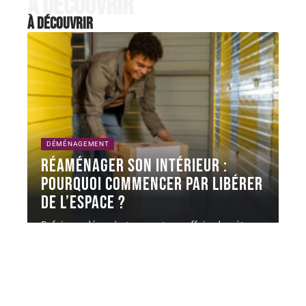
À découvrir
À découvrir
DÉMÉNAGEMENT
Réaménager son intérieur :
pourquoi commencer par libérer
de l’espace ?
Refaire sa déco, c'est souvent une affaire de mètres
carrés autant que
…
6 août 2026