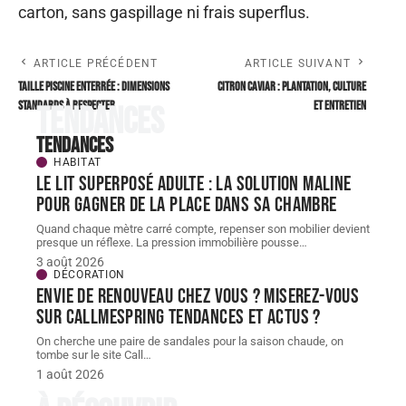
carton, sans gaspillage ni frais superflus.
ARTICLE PRÉCÉDENT
ARTICLE SUIVANT
Taille piscine enterrée : dimensions
Citron caviar : plantation, culture
standards à respecter
et entretien
Tendances
Tendances
HABITAT
Le lit superposé adulte : la solution maline
pour gagner de la place dans sa chambre
Quand chaque mètre carré compte, repenser son mobilier devient
presque un réflexe. La pression immobilière pousse
…
3 août 2026
DÉCORATION
Envie de renouveau chez vous ? Miserez-vous
sur Callmespring Tendances et actus ?
On cherche une paire de sandales pour la saison chaude, on
tombe sur le site Call
…
1 août 2026