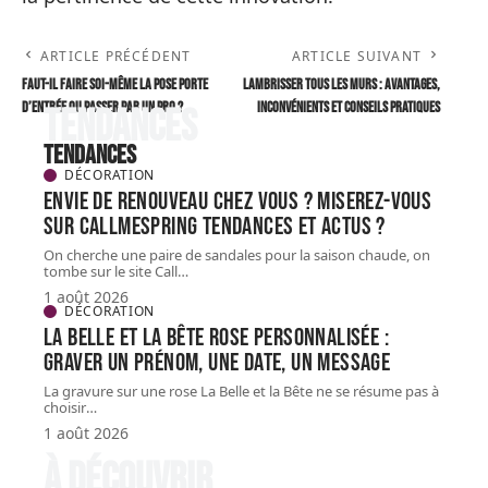
ARTICLE PRÉCÉDENT
ARTICLE SUIVANT
Faut-il faire soi-même la pose porte
Lambrisser tous les murs : avantages,
d’entrée ou passer par un pro ?
inconvénients et conseils pratiques
Tendances
Tendances
DÉCORATION
Envie de renouveau chez vous ? Miserez-vous
sur Callmespring Tendances et actus ?
On cherche une paire de sandales pour la saison chaude, on
tombe sur le site Call
…
1 août 2026
DÉCORATION
La Belle et la Bête Rose personnalisée :
graver un prénom, une date, un message
La gravure sur une rose La Belle et la Bête ne se résume pas à
choisir
…
1 août 2026
À découvrir